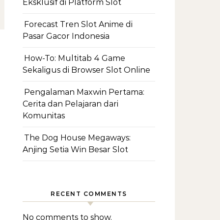
Eksklusif di Platform Slot
Forecast Tren Slot Anime di
Pasar Gacor Indonesia
How-To: Multitab 4 Game
Sekaligus di Browser Slot Online
Pengalaman Maxwin Pertama:
Cerita dan Pelajaran dari
Komunitas
The Dog House Megaways:
Anjing Setia Win Besar Slot
RECENT COMMENTS
No comments to show.