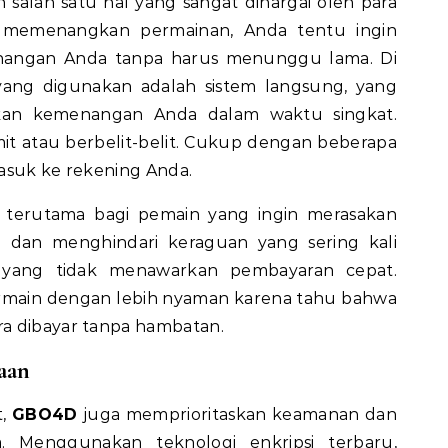
salah satu hal yang sangat dihargai oleh para
a memenangkan permainan, Anda tentu ingin
enangan Anda tanpa harus menunggu lama. Di
yang digunakan adalah sistem langsung, yang
tkan kemenangan Anda dalam waktu singkat.
mit atau berbelit-belit. Cukup dengan beberapa
asuk ke rekening Anda.
g, terutama bagi pemain yang ingin merasakan
 dan menghindari keraguan yang sering kali
 yang tidak menawarkan pembayaran cepat.
ermain dengan lebih nyaman karena tahu bahwa
a dibayar tanpa hambatan.
aan
t,
GBO4D
juga memprioritaskan keamanan dan
a. Menggunakan teknologi enkripsi terbaru,