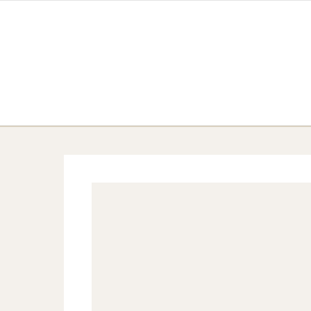
Skip to content