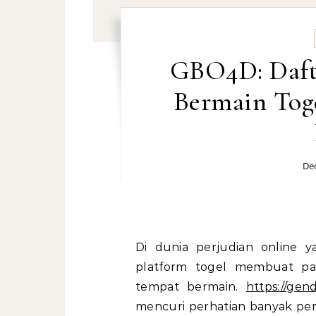
GBO4D: Daft
Bermain Tog
De
Di dunia perjudian online 
platform togel membuat par
tempat bermain.
https://gend
mencuri perhatian banyak pem