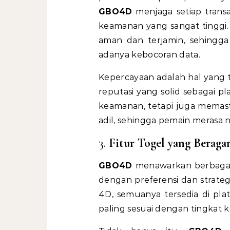
GBO4D
menjaga setiap transa
keamanan yang sangat tinggi. 
aman dan terjamin, sehingga
adanya kebocoran data.
Kepercayaan adalah hal yang ti
reputasi yang solid sebagai p
keamanan, tetapi juga memast
adil, sehingga pemain merasa
3.
Fitur Togel yang Berag
GBO4D
menawarkan berbagai 
dengan preferensi dan strateg
4D, semuanya tersedia di plat
paling sesuai dengan tingka