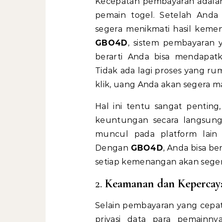
Kecepatan pembayaran adalah 
pemain togel. Setelah And
segera menikmati hasil kem
GBO4D
, sistem pembayaran 
berarti Anda bisa mendapa
Tidak ada lagi proses yang ru
klik, uang Anda akan segera m
Hal ini tentu sangat pentin
keuntungan secara langsung
muncul pada platform lain
Dengan
GBO4D
, Anda bisa b
setiap kemenangan akan seger
2.
Keamanan dan Kepercay
Selain pembayaran yang cepa
privasi data para pemainny