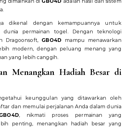
ang dimainkan di
GBO4D
adalah hasil dari sistem
a.
juga dikenal dengan kemampuannya untuk
m dunia permainan togel. Dengan teknologi
h Dragoonsoft,
GBO4D
mampu menawarkan
ebih modern, dengan peluang menang yang
nan yang lebih canggih.
an Menangkan Hadiah Besar di
ngetahui keunggulan yang ditawarkan oleh
ftar dan memulai perjalanan Anda dalam dunia
GBO4D
, nikmati proses permainan yang
bih penting, menangkan hadiah besar yang