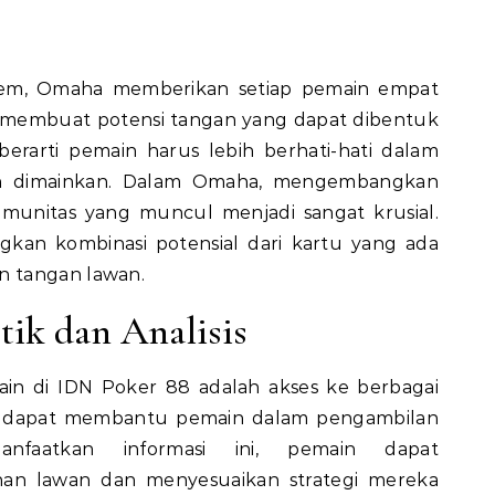
’em, Omaha memberikan setiap pemain empat
ni membuat potensi tangan yang dapat dibentuk
berarti pemain harus lebih berhati-hati dalam
an dimainkan. Dalam Omaha, mengembangkan
omunitas yang muncul menjadi sangat krusial.
an kombinasi potensial dari kartu yang ada
 tangan lawan.
tik dan Analisis
in di IDN Poker 88 adalah akses ke berbagai
yang dapat membantu pemain dalam pengambilan
nfaatkan informasi ini, pemain dapat
inan lawan dan menyesuaikan strategi mereka