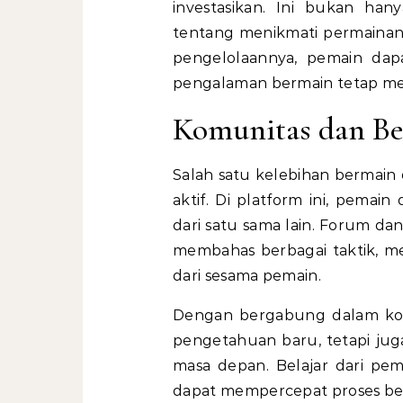
investasikan. Ini bukan ha
tentang menikmati permainan
pengelolaannya, pemain dap
pengalaman bermain tetap m
Komunitas dan Ber
Salah satu kelebihan bermain
aktif. Di platform ini, pemain
dari satu sama lain. Forum da
membahas berbagai taktik, 
dari sesama pemain.
Dengan bergabung dalam kom
pengetahuan baru, tetapi ju
masa depan. Belajar dari pem
dapat mempercepat proses be