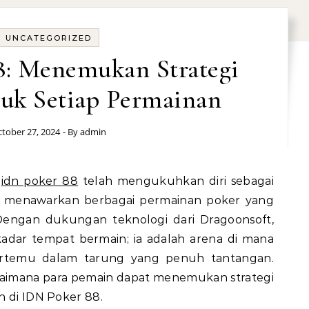
UNCATEGORIZED
8: Menemukan Strategi
tuk Setiap Permainan
tober 27, 2024
- By
admin
,
idn poker 88
telah mengukuhkan diri sebagai
n, menawarkan berbagai permainan poker yang
engan dukungan teknologi dari Dragoonsoft,
adar tempat bermain; ia adalah arena di mana
bertemu dalam tarung yang penuh tantangan.
gaimana para pemain dapat menemukan strategi
n di IDN Poker 88.