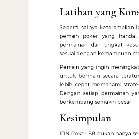
Latihan yang Kons
Seperti halnya keterampilan l
pemain poker yang handal.
permainan dan tingkat kesu
sesuai dengan kemampuan me
Pemain yang ingin meningka
untuk bermain secara teratur
lebih cepat memahami strate
Dengan setiap permainan ya
berkembang semakin besar.
Kesimpulan
IDN Poker 88 bukan hanya sek