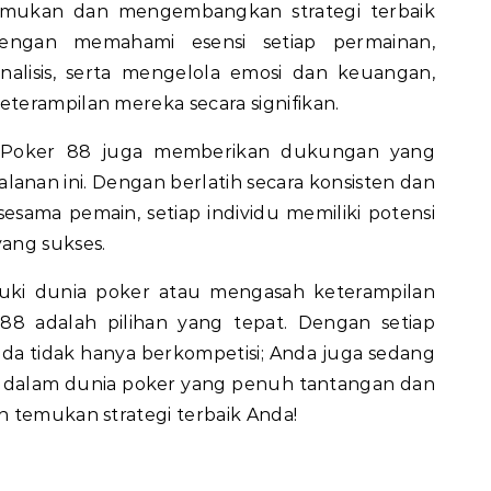
mukan dan mengembangkan strategi terbaik
engan memahami esensi setiap permainan,
nalisis, serta mengelola emosi dan keuangan,
terampilan mereka secara signifikan.
 Poker 88 juga memberikan dukungan yang
lanan ini. Dengan berlatih secara konsisten dan
sama pemain, setiap individu memiliki potensi
ang sukses.
uki dunia poker atau mengasah keterampilan
8 adalah pilihan yang tepat. Dengan setiap
da tidak hanya berkompetisi; Anda juga sedang
a dalam dunia poker yang penuh tantangan dan
 temukan strategi terbaik Anda!