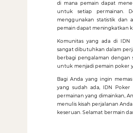
di mana pemain dapat mene
untuk setiap permainan. D
menggunakan statistik dan a
pemain dapat meningkatkan ke
Komunitas yang ada di IDN
sangat dibutuhkan dalam perja
berbagi pengalaman dengan se
untuk menjadi pemain poker y
Bagi Anda yang ingin memas
yang sudah ada, IDN Poker 8
permainan yang dimainkan, An
menulis kisah perjalanan And
keseruan. Selamat bermain dan