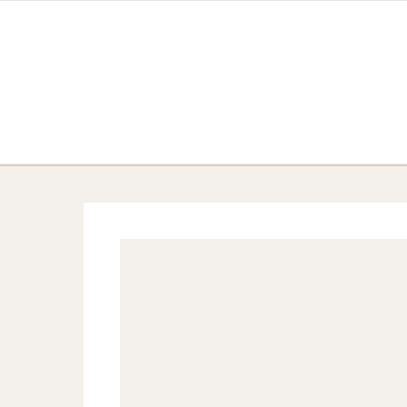
Skip to content