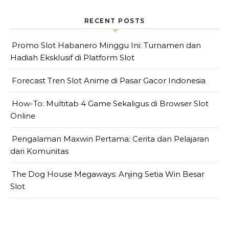
RECENT POSTS
Promo Slot Habanero Minggu Ini: Turnamen dan
Hadiah Eksklusif di Platform Slot
Forecast Tren Slot Anime di Pasar Gacor Indonesia
How-To: Multitab 4 Game Sekaligus di Browser Slot
Online
Pengalaman Maxwin Pertama: Cerita dan Pelajaran
dari Komunitas
The Dog House Megaways: Anjing Setia Win Besar
Slot