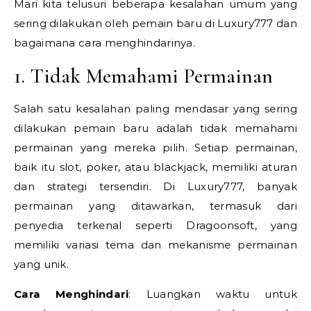
Mari kita telusuri beberapa kesalahan umum yang
sering dilakukan oleh pemain baru di Luxury777 dan
bagaimana cara menghindarinya.
1. Tidak Memahami Permainan
Salah satu kesalahan paling mendasar yang sering
dilakukan pemain baru adalah tidak memahami
permainan yang mereka pilih. Setiap permainan,
baik itu slot, poker, atau blackjack, memiliki aturan
dan strategi tersendiri. Di Luxury777, banyak
permainan yang ditawarkan, termasuk dari
penyedia terkenal seperti Dragoonsoft, yang
memiliki variasi tema dan mekanisme permainan
yang unik.
Cara Menghindari
: Luangkan waktu untuk