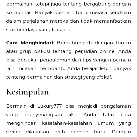
permainan, tetapi juga tentang bergabung dengan
komunitas. Banyak pemain baru merasa sendirian
dalam perjalanan mereka dan tidak memanfaatkan
sumber daya yang tersedia.
Cara Menghindari
: Bergabunglah dengan forum
atau grup diskusi tentang perjudian online. Anda
bisa bertukar pengalaman dan tips dengan pemain
lain. Ini akan membantu Anda belajar lebih banyak
tentang permainan dan strategi yang efektif.
Kesimpulan
Bermain di Luxury777 bisa menjadi pengalaman
yang menyenangkan jika Anda tahu cara
menghindari kesalahan-kesalahan umum yang
sering dilakukan oleh pemain baru. Dengan