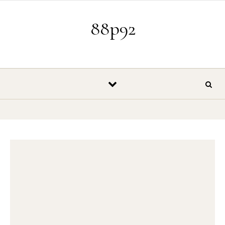
Skip to content
88p92