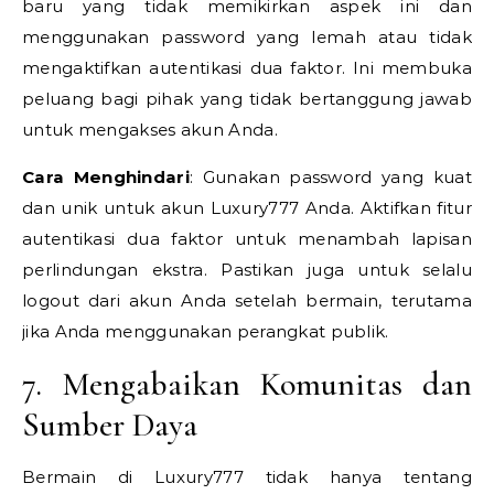
baru yang tidak memikirkan aspek ini dan
menggunakan password yang lemah atau tidak
mengaktifkan autentikasi dua faktor. Ini membuka
peluang bagi pihak yang tidak bertanggung jawab
untuk mengakses akun Anda.
Cara Menghindari
: Gunakan password yang kuat
dan unik untuk akun Luxury777 Anda. Aktifkan fitur
autentikasi dua faktor untuk menambah lapisan
perlindungan ekstra. Pastikan juga untuk selalu
logout dari akun Anda setelah bermain, terutama
jika Anda menggunakan perangkat publik.
7. Mengabaikan Komunitas dan
Sumber Daya
Bermain di Luxury777 tidak hanya tentang