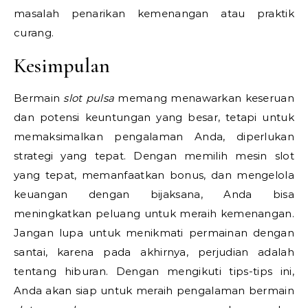
masalah penarikan kemenangan atau praktik
curang.
Kesimpulan
Bermain
slot pulsa
memang menawarkan keseruan
dan potensi keuntungan yang besar, tetapi untuk
memaksimalkan pengalaman Anda, diperlukan
strategi yang tepat. Dengan memilih mesin slot
yang tepat, memanfaatkan bonus, dan mengelola
keuangan dengan bijaksana, Anda bisa
meningkatkan peluang untuk meraih kemenangan.
Jangan lupa untuk menikmati permainan dengan
santai, karena pada akhirnya, perjudian adalah
tentang hiburan. Dengan mengikuti tips-tips ini,
Anda akan siap untuk meraih pengalaman bermain