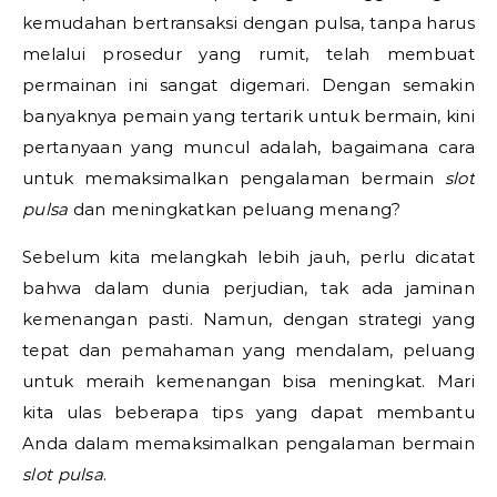
kemudahan bertransaksi dengan pulsa, tanpa harus
melalui prosedur yang rumit, telah membuat
permainan ini sangat digemari. Dengan semakin
banyaknya pemain yang tertarik untuk bermain, kini
pertanyaan yang muncul adalah, bagaimana cara
untuk memaksimalkan pengalaman bermain
slot
pulsa
dan meningkatkan peluang menang?
Sebelum kita melangkah lebih jauh, perlu dicatat
bahwa dalam dunia perjudian, tak ada jaminan
kemenangan pasti. Namun, dengan strategi yang
tepat dan pemahaman yang mendalam, peluang
untuk meraih kemenangan bisa meningkat. Mari
kita ulas beberapa tips yang dapat membantu
Anda dalam memaksimalkan pengalaman bermain
slot pulsa
.