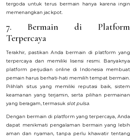
tergoda untuk terus bermain hanya karena ingin
memenangkan jackpot.
7. Bermain di Platform
Terpercaya
Terakhir, pastikan Anda bermain di platform yang
terpercaya dan memiliki lisensi resmi. Banyaknya
platform perjudian online di Indonesia membuat
pemain harus berhati-hati memilih tempat bermain.
Pilihlah situs yang memiliki reputasi baik, sistem
keamanan yang terjamin, serta pilihan permainan
yang beragam, termasuk
slot pulsa
.
Dengan bermain di platform yang terpercaya, Anda
dapat menikmati pengalaman bermain yang lebih
aman dan nyaman, tanpa perlu khawatir tentang