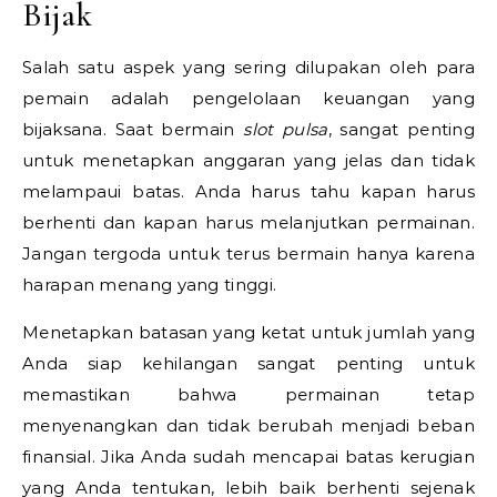
Bijak
Salah satu aspek yang sering dilupakan oleh para
pemain adalah pengelolaan keuangan yang
bijaksana. Saat bermain
slot pulsa
, sangat penting
untuk menetapkan anggaran yang jelas dan tidak
melampaui batas. Anda harus tahu kapan harus
berhenti dan kapan harus melanjutkan permainan.
Jangan tergoda untuk terus bermain hanya karena
harapan menang yang tinggi.
Menetapkan batasan yang ketat untuk jumlah yang
Anda siap kehilangan sangat penting untuk
memastikan bahwa permainan tetap
menyenangkan dan tidak berubah menjadi beban
finansial. Jika Anda sudah mencapai batas kerugian
yang Anda tentukan, lebih baik berhenti sejenak