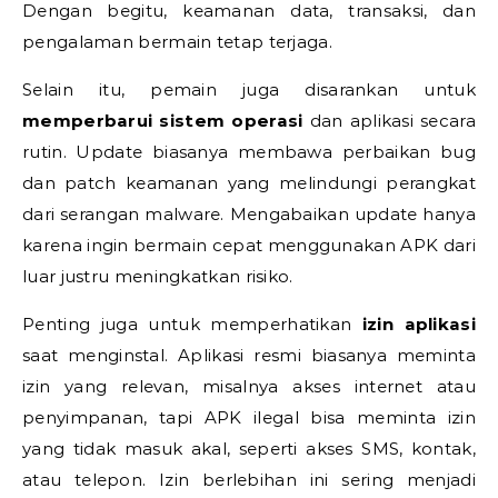
Dengan begitu, keamanan data, transaksi, dan
pengalaman bermain tetap terjaga.
Selain itu, pemain juga disarankan untuk
memperbarui sistem operasi
dan aplikasi secara
rutin. Update biasanya membawa perbaikan bug
dan patch keamanan yang melindungi perangkat
dari serangan malware. Mengabaikan update hanya
karena ingin bermain cepat menggunakan APK dari
luar justru meningkatkan risiko.
Penting juga untuk memperhatikan
izin aplikasi
saat menginstal. Aplikasi resmi biasanya meminta
izin yang relevan, misalnya akses internet atau
penyimpanan, tapi APK ilegal bisa meminta izin
yang tidak masuk akal, seperti akses SMS, kontak,
atau telepon. Izin berlebihan ini sering menjadi