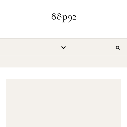
Skip to content
88p92