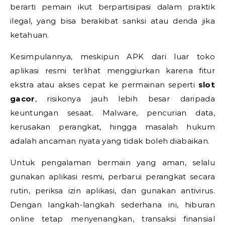
berarti pemain ikut berpartisipasi dalam praktik
ilegal, yang bisa berakibat sanksi atau denda jika
ketahuan.
Kesimpulannya, meskipun APK dari luar toko
aplikasi resmi terlihat menggiurkan karena fitur
ekstra atau akses cepat ke permainan seperti
slot
gacor
, risikonya jauh lebih besar daripada
keuntungan sesaat. Malware, pencurian data,
kerusakan perangkat, hingga masalah hukum
adalah ancaman nyata yang tidak boleh diabaikan.
Untuk pengalaman bermain yang aman, selalu
gunakan aplikasi resmi, perbarui perangkat secara
rutin, periksa izin aplikasi, dan gunakan antivirus.
Dengan langkah-langkah sederhana ini, hiburan
online tetap menyenangkan, transaksi finansial