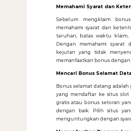
Memahami Syarat dan Kete
Sebelum mengklaim bonu
memahami syarat dan ketentua
taruhan, batas waktu klaim,
Dengan memahami syarat da
kejutan yang tidak menye
memanfaatkan bonus dengan
Mencari Bonus Selamat Da
Bonus selamat datang adalah
yang mendaftar ke situs slot o
gratis atau bonus setoran y
dengan baik. Pilih situs 
menguntungkan dengan syarat