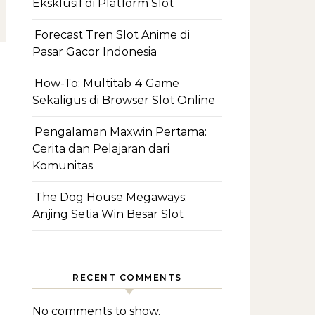
Eksklusif di Platform Slot
Forecast Tren Slot Anime di
Pasar Gacor Indonesia
How-To: Multitab 4 Game
Sekaligus di Browser Slot Online
Pengalaman Maxwin Pertama:
Cerita dan Pelajaran dari
Komunitas
The Dog House Megaways:
Anjing Setia Win Besar Slot
RECENT COMMENTS
No comments to show.