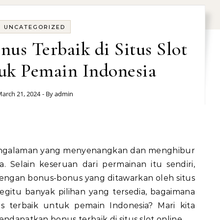
UNCATEGORIZED
s Terbaik di Situs Slot
uk Pemain Indonesia
arch 21, 2024
- By
admin
pengalaman yang menyenangkan dan menghibur
. Selain keseruan dari permainan itu sendiri,
dengan bonus-bonus yang ditawarkan oleh situs
egitu banyak pilihan yang tersedia, bagaimana
terbaik untuk pemain Indonesia? Mari kita
endapatkan bonus terbaik di situs slot online.