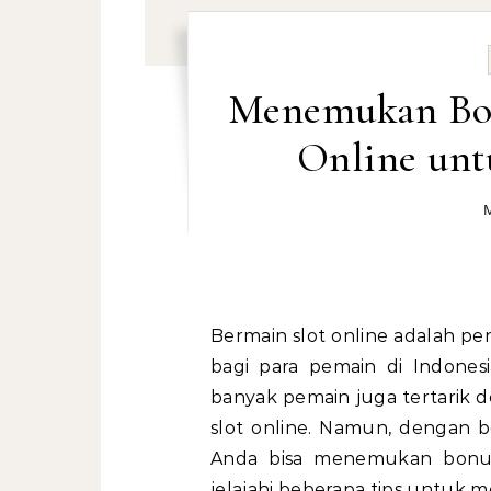
Menemukan Bonu
Online unt
M
Bermain slot online adalah 
bagi para pemain di Indonesia
banyak pemain juga tertarik 
slot online. Namun, dengan b
Anda bisa menemukan bonus 
jelajahi beberapa tips untuk m