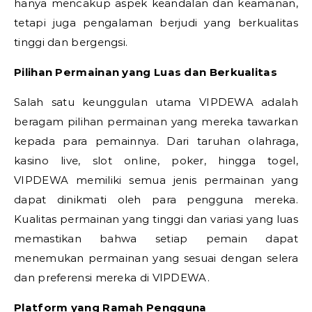
hanya mencakup aspek keandalan dan keamanan,
tetapi juga pengalaman berjudi yang berkualitas
tinggi dan bergengsi.
Pilihan Permainan yang Luas dan Berkualitas
Salah satu keunggulan utama VIPDEWA adalah
beragam pilihan permainan yang mereka tawarkan
kepada para pemainnya. Dari taruhan olahraga,
kasino live, slot online, poker, hingga togel,
VIPDEWA memiliki semua jenis permainan yang
dapat dinikmati oleh para pengguna mereka.
Kualitas permainan yang tinggi dan variasi yang luas
memastikan bahwa setiap pemain dapat
menemukan permainan yang sesuai dengan selera
dan preferensi mereka di VIPDEWA.
Platform yang Ramah Pengguna