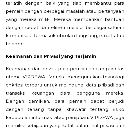
terlatih dengan baik yang siap membantu para
pemain dengan berbagai masalah atau pertanyaan
yang mereka miliki. Mereka memberikan bantuan
dengan cepat dan efisien melalui berbagai saluran
komunikasi, termasuk obrolan langsung, email, atau
telepon.
Keamanan dan Privasi yang Terjamin
Keamanan dan privasi para pemain adalah prioritas
utama VIPDEWA. Mereka menggunakan teknologi
enkripsi terbaru untuk melindungi data pribadi dan
transaksi keuangan para pengguna mereka.
Dengan demikian, para pemain dapat berjudi
dengan tenang tanpa khawatir tentang risiko
kebocoran informasi atau penipuan. VIPDEWA juga
memiliki kebijakan yang ketat dalam hal privasi dan