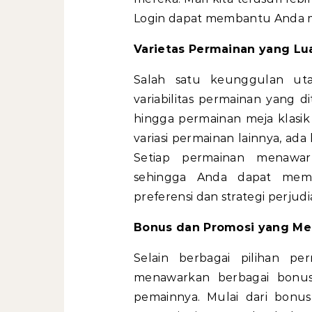
Login dapat membantu Anda 
Varietas Permainan yang Lu
Salah satu keunggulan uta
variabilitas permainan yang d
hingga permainan meja klasik s
variasi permainan lainnya, ada
Setiap permainan menawa
sehingga Anda dapat memi
preferensi dan strategi perjud
Bonus dan Promosi yang Me
Selain berbagai pilihan p
menawarkan berbagai bonus
pemainnya. Mulai dari bonu