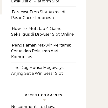
Eksklusif di Platform Slot
Forecast Tren Slot Anime di
Pasar Gacor Indonesia
How-To: Multitab 4 Game
Sekaligus di Browser Slot Online
Pengalaman Maxwin Pertama:
Cerita dan Pelajaran dari
Komunitas
The Dog House Megaways:
Anjing Setia Win Besar Slot
RECENT COMMENTS
No comments to show.