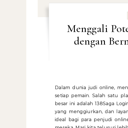
Menggali Pot
dengan Berm
Dalam dunia judi online, me
setiap pemain. Salah satu 
besar ini adalah 138Saga Log
yang menggiurkan, dan layan
ideal bagi para penjudi onl
mereka. Mari kita telusuri le