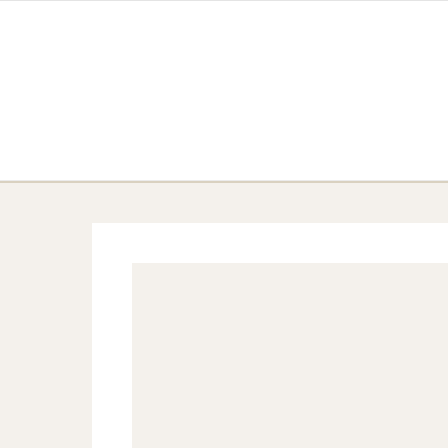
Skip to content