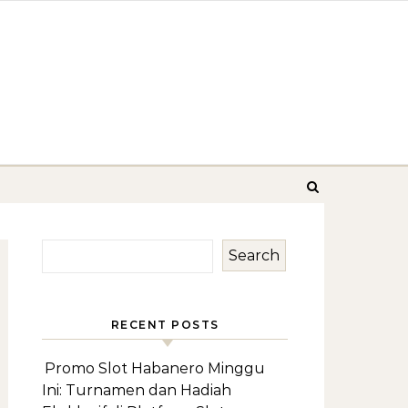
Search
RECENT POSTS
Promo Slot Habanero Minggu
Ini: Turnamen dan Hadiah