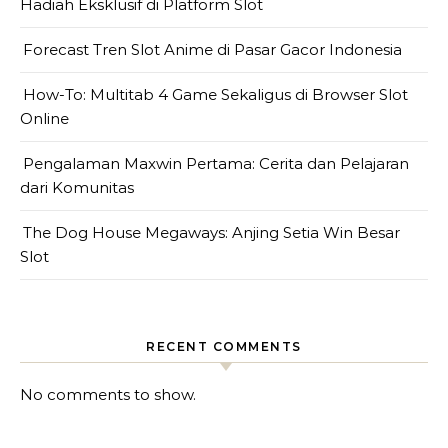
Hadiah Eksklusif di Platform Slot
Forecast Tren Slot Anime di Pasar Gacor Indonesia
How-To: Multitab 4 Game Sekaligus di Browser Slot
Online
Pengalaman Maxwin Pertama: Cerita dan Pelajaran
dari Komunitas
The Dog House Megaways: Anjing Setia Win Besar
Slot
RECENT COMMENTS
No comments to show.