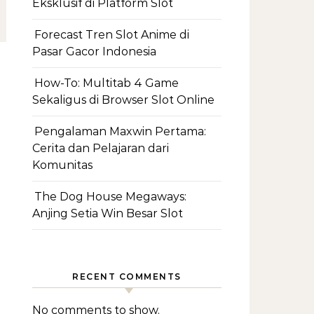
Eksklusif di Platform Slot
Forecast Tren Slot Anime di
Pasar Gacor Indonesia
How-To: Multitab 4 Game
Sekaligus di Browser Slot Online
Pengalaman Maxwin Pertama:
Cerita dan Pelajaran dari
Komunitas
The Dog House Megaways:
Anjing Setia Win Besar Slot
RECENT COMMENTS
No comments to show.