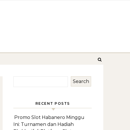
Search
RECENT POSTS
Promo Slot Habanero Minggu
Ini: Turnamen dan Hadiah