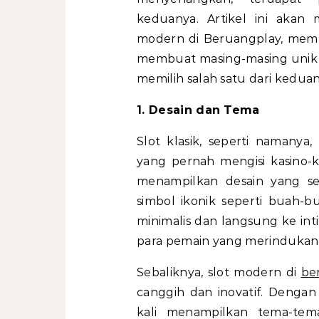
keduanya. Artikel ini akan
modern di Beruangplay, mem
membuat masing-masing unik 
memilih salah satu dari keduan
1. Desain dan Tema
Slot klasik, seperti namanya, 
yang pernah mengisi kasino-kas
menampilkan desain yang s
simbol ikonik seperti buah-
minimalis dan langsung ke in
para pemain yang merindukan 
Sebaliknya, slot modern di
be
canggih dan inovatif. Dengan
kali menampilkan tema-tem