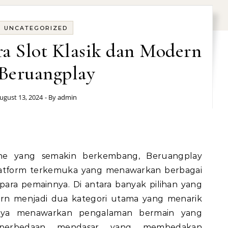
UNCATEGORIZED
a Slot Klasik dan Modern
 Beruangplay
ugust 13, 2024
- By
admin
ine yang semakin berkembang, Beruangplay
latform terkemuka yang menawarkan berbagai
para pemainnya. Di antara banyak pilihan yang
dern menjadi dua kategori utama yang menarik
anya menawarkan pengalaman bermain yang
 perbedaan mendasar yang membedakan