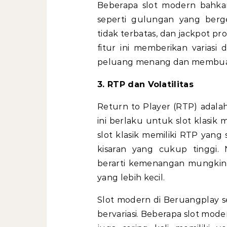
Beberapa slot modern bahka
seperti gulungan yang berg
tidak terbatas, dan jackpot pro
fitur ini memberikan varias
peluang menang dan membuat
3. RTP dan Volatilitas
Return to Player (RTP) adalah
ini berlaku untuk slot klasi
slot klasik memiliki RTP yang s
kisaran yang cukup tinggi. 
berarti kemenangan mungkin 
yang lebih kecil.
Slot modern di Beruangplay s
bervariasi. Beberapa slot mode