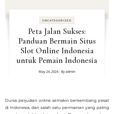
UNCATEGORIZED
Peta Jalan Sukses:
Panduan Bermain Situs
Slot Online Indonesia
untuk Pemain Indonesia
May 24, 2024
- By
admin
Dunia perjudian online semakin berkembang pesat
di Indonesia, dan salah satu permainan yang paling