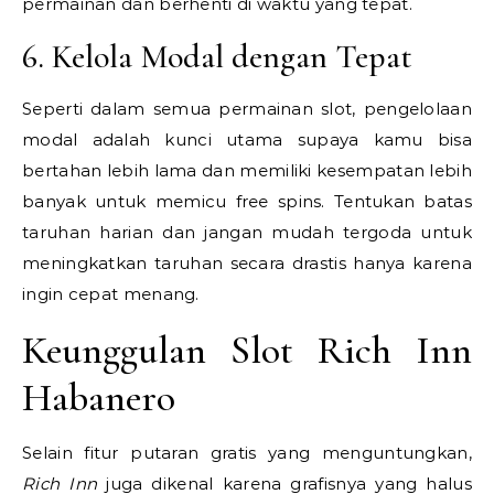
permainan dan berhenti di waktu yang tepat.
6. Kelola Modal dengan Tepat
Seperti dalam semua permainan slot, pengelolaan
modal adalah kunci utama supaya kamu bisa
bertahan lebih lama dan memiliki kesempatan lebih
banyak untuk memicu free spins. Tentukan batas
taruhan harian dan jangan mudah tergoda untuk
meningkatkan taruhan secara drastis hanya karena
ingin cepat menang.
Keunggulan Slot Rich Inn
Habanero
Selain fitur putaran gratis yang menguntungkan,
Rich Inn
juga dikenal karena grafisnya yang halus