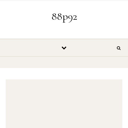
Skip to content
88p92