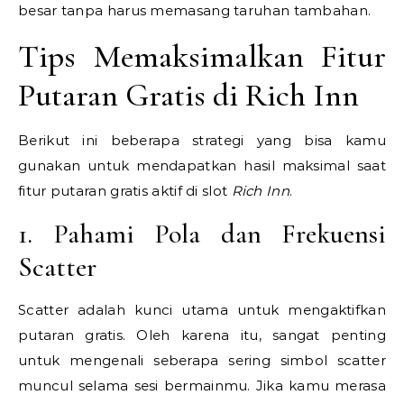
besar tanpa harus memasang taruhan tambahan.
Tips Memaksimalkan Fitur
Putaran Gratis di Rich Inn
Berikut ini beberapa strategi yang bisa kamu
gunakan untuk mendapatkan hasil maksimal saat
fitur putaran gratis aktif di slot
Rich Inn
.
1. Pahami Pola dan Frekuensi
Scatter
Scatter adalah kunci utama untuk mengaktifkan
putaran gratis. Oleh karena itu, sangat penting
untuk mengenali seberapa sering simbol scatter
muncul selama sesi bermainmu. Jika kamu merasa