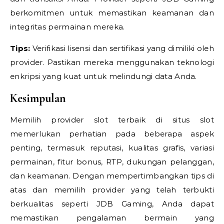
berkomitmen untuk memastikan keamanan dan
integritas permainan mereka.
Tips:
Verifikasi lisensi dan sertifikasi yang dimiliki oleh
provider. Pastikan mereka menggunakan teknologi
enkripsi yang kuat untuk melindungi data Anda.
Kesimpulan
Memilih provider slot terbaik di situs slot
memerlukan perhatian pada beberapa aspek
penting, termasuk reputasi, kualitas grafis, variasi
permainan, fitur bonus, RTP, dukungan pelanggan,
dan keamanan. Dengan mempertimbangkan tips di
atas dan memilih provider yang telah terbukti
berkualitas seperti JDB Gaming, Anda dapat
memastikan pengalaman bermain yang