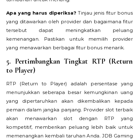
Apa yang harus diperiksa?
Tinjau jenis fitur bonus
yang ditawarkan oleh provider dan bagaimana fitur
tersebut dapat meningkatkan peluang
kemenangan. Pastikan untuk memilih provider
yang menawarkan berbagai fitur bonus menarik.
5. Pertimbangkan Tingkat RTP (Return
to Player)
RTP (Return to Player) adalah persentase yang
menunjukkan seberapa besar kemungkinan uang
yang dipertaruhkan akan dikembalikan kepada
pemain dalam jangka panjang. Provider slot terbaik
akan menawarkan slot dengan RTP yang
kompetitif, memberikan peluang lebih baik untuk
memenangkan kembali taruhan Anda. JDB Gaming