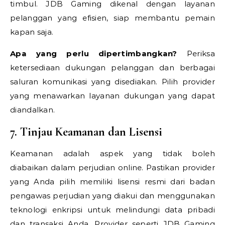
timbul. JDB Gaming dikenal dengan layanan
pelanggan yang efisien, siap membantu pemain
kapan saja.
Apa yang perlu dipertimbangkan?
Periksa
ketersediaan dukungan pelanggan dan berbagai
saluran komunikasi yang disediakan. Pilih provider
yang menawarkan layanan dukungan yang dapat
diandalkan.
7. Tinjau Keamanan dan Lisensi
Keamanan adalah aspek yang tidak boleh
diabaikan dalam perjudian online. Pastikan provider
yang Anda pilih memiliki lisensi resmi dari badan
pengawas perjudian yang diakui dan menggunakan
teknologi enkripsi untuk melindungi data pribadi
dan transaksi Anda. Provider seperti JDB Gaming