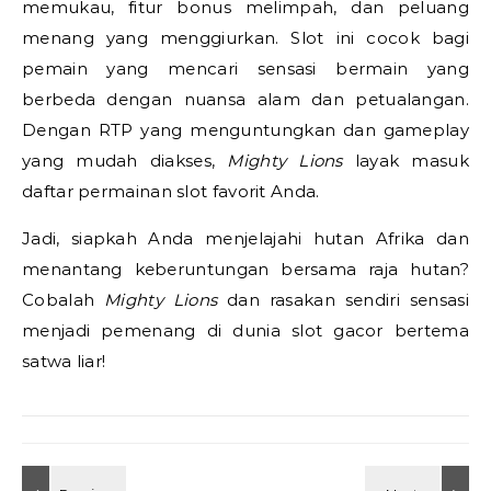
memukau, fitur bonus melimpah, dan peluang
menang yang menggiurkan. Slot ini cocok bagi
pemain yang mencari sensasi bermain yang
berbeda dengan nuansa alam dan petualangan.
Dengan RTP yang menguntungkan dan gameplay
yang mudah diakses,
Mighty Lions
layak masuk
daftar permainan slot favorit Anda.
Jadi, siapkah Anda menjelajahi hutan Afrika dan
menantang keberuntungan bersama raja hutan?
Cobalah
Mighty Lions
dan rasakan sendiri sensasi
menjadi pemenang di dunia slot gacor bertema
satwa liar!