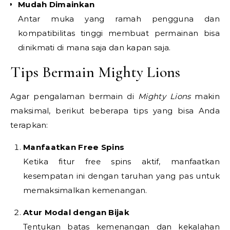
Mudah Dimainkan
Antar muka yang ramah pengguna dan
kompatibilitas tinggi membuat permainan bisa
dinikmati di mana saja dan kapan saja.
Tips Bermain Mighty Lions
Agar pengalaman bermain di
Mighty Lions
makin
maksimal, berikut beberapa tips yang bisa Anda
terapkan:
Manfaatkan Free Spins
Ketika fitur free spins aktif, manfaatkan
kesempatan ini dengan taruhan yang pas untuk
memaksimalkan kemenangan.
Atur Modal dengan Bijak
Tentukan batas kemenangan dan kekalahan