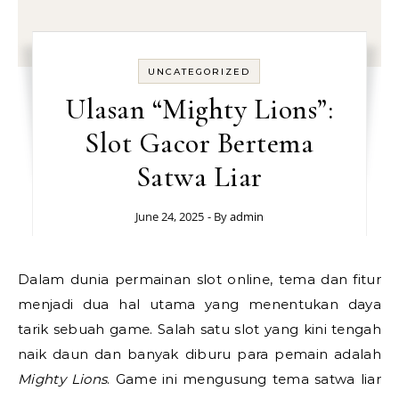
UNCATEGORIZED
Ulasan “Mighty Lions”:
Slot Gacor Bertema
Satwa Liar
June 24, 2025
- By
admin
Dalam dunia permainan slot online, tema dan fitur
menjadi dua hal utama yang menentukan daya
tarik sebuah game. Salah satu slot yang kini tengah
naik daun dan banyak diburu para pemain adalah
Mighty Lions
. Game ini mengusung tema satwa liar