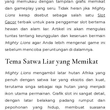
yang memukau dengan tampilan grafis memikat
dan gameplay yang seru. Tidak heran jika
Mighty
Lions
kerap disebut sebagai salah satu
Slot
Gacor
terbaik untuk para penggemar slot bertema
hewan dan alam liar. Artikel ini akan mengulas
tuntas tentang keunggulan dan keseruan bermain
Mighty Lions
agar Anda lebih mengenal game ini
sebelum mencoba peruntungan di dalamnya.
Tema Satwa Liar yang Memikat
Mighty Lions
mengambil latar hutan Afrika yang
penuh dengan satwa liar yang eksotis dan kuat,
terutama singa sebagai raja hutan yang menjadi
ikon utama permainan. Grafik slot ini sangat detail,
dengan latar belakang padang rumput dan
pepohonan yang hidup, membuat suasana