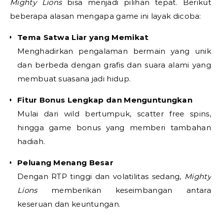
Mighty Lions
bisa menjadi pilihan tepat. Berikut
beberapa alasan mengapa game ini layak dicoba:
Tema Satwa Liar yang Memikat
Menghadirkan pengalaman bermain yang unik
dan berbeda dengan grafis dan suara alami yang
membuat suasana jadi hidup.
Fitur Bonus Lengkap dan Menguntungkan
Mulai dari wild bertumpuk, scatter free spins,
hingga game bonus yang memberi tambahan
hadiah.
Peluang Menang Besar
Dengan RTP tinggi dan volatilitas sedang,
Mighty
Lions
memberikan keseimbangan antara
keseruan dan keuntungan.