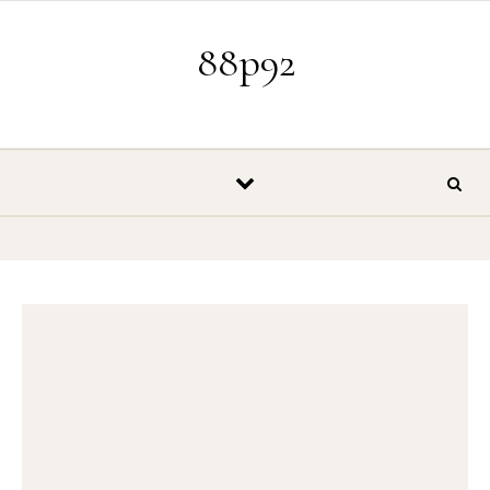
Skip to content
88p92