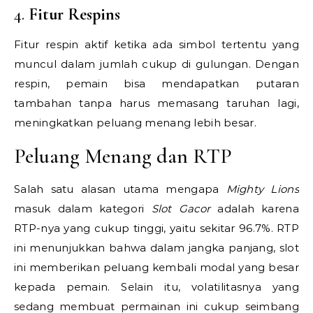
4.
Fitur Respins
Fitur respin aktif ketika ada simbol tertentu yang
muncul dalam jumlah cukup di gulungan. Dengan
respin, pemain bisa mendapatkan putaran
tambahan tanpa harus memasang taruhan lagi,
meningkatkan peluang menang lebih besar.
Peluang Menang dan RTP
Salah satu alasan utama mengapa
Mighty Lions
masuk dalam kategori
Slot Gacor
adalah karena
RTP-nya yang cukup tinggi, yaitu sekitar 96.7%. RTP
ini menunjukkan bahwa dalam jangka panjang, slot
ini memberikan peluang kembali modal yang besar
kepada pemain. Selain itu, volatilitasnya yang
sedang membuat permainan ini cukup seimbang