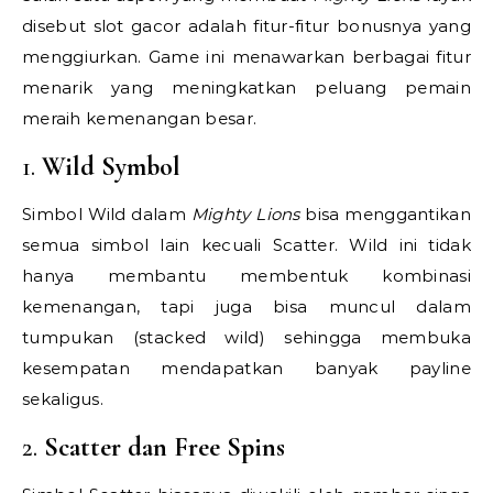
disebut slot gacor adalah fitur-fitur bonusnya yang
menggiurkan. Game ini menawarkan berbagai fitur
menarik yang meningkatkan peluang pemain
meraih kemenangan besar.
1.
Wild Symbol
Simbol Wild dalam
Mighty Lions
bisa menggantikan
semua simbol lain kecuali Scatter. Wild ini tidak
hanya membantu membentuk kombinasi
kemenangan, tapi juga bisa muncul dalam
tumpukan (stacked wild) sehingga membuka
kesempatan mendapatkan banyak payline
sekaligus.
2.
Scatter dan Free Spins