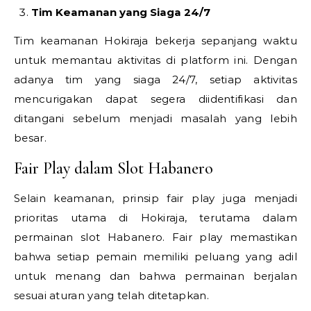
Tim Keamanan yang Siaga 24/7
Tim keamanan Hokiraja bekerja sepanjang waktu
untuk memantau aktivitas di platform ini. Dengan
adanya tim yang siaga 24/7, setiap aktivitas
mencurigakan dapat segera diidentifikasi dan
ditangani sebelum menjadi masalah yang lebih
besar.
Fair Play dalam Slot Habanero
Selain keamanan, prinsip fair play juga menjadi
prioritas utama di Hokiraja, terutama dalam
permainan slot Habanero. Fair play memastikan
bahwa setiap pemain memiliki peluang yang adil
untuk menang dan bahwa permainan berjalan
sesuai aturan yang telah ditetapkan.