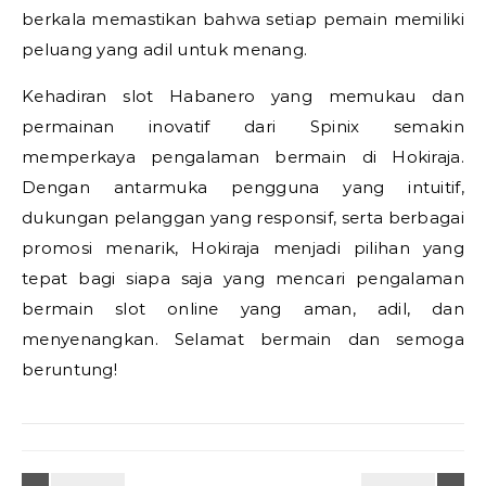
berkala memastikan bahwa setiap pemain memiliki
peluang yang adil untuk menang.
Kehadiran slot Habanero yang memukau dan
permainan inovatif dari Spinix semakin
memperkaya pengalaman bermain di Hokiraja.
Dengan antarmuka pengguna yang intuitif,
dukungan pelanggan yang responsif, serta berbagai
promosi menarik, Hokiraja menjadi pilihan yang
tepat bagi siapa saja yang mencari pengalaman
bermain slot online yang aman, adil, dan
menyenangkan. Selamat bermain dan semoga
beruntung!