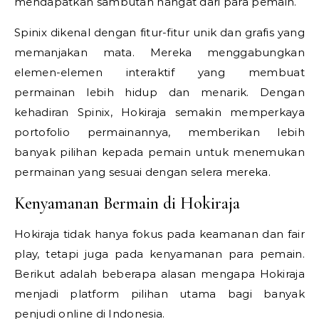
mendapatkan sambutan hangat dari para pemain.
Spinix dikenal dengan fitur-fitur unik dan grafis yang
memanjakan mata. Mereka menggabungkan
elemen-elemen interaktif yang membuat
permainan lebih hidup dan menarik. Dengan
kehadiran Spinix, Hokiraja semakin memperkaya
portofolio permainannya, memberikan lebih
banyak pilihan kepada pemain untuk menemukan
permainan yang sesuai dengan selera mereka.
Kenyamanan Bermain di Hokiraja
Hokiraja tidak hanya fokus pada keamanan dan fair
play, tetapi juga pada kenyamanan para pemain.
Berikut adalah beberapa alasan mengapa Hokiraja
menjadi platform pilihan utama bagi banyak
penjudi online di Indonesia.