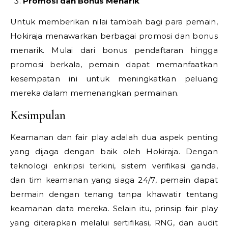
Promosi dan Bonus Menarik
Untuk memberikan nilai tambah bagi para pemain,
Hokiraja menawarkan berbagai promosi dan bonus
menarik. Mulai dari bonus pendaftaran hingga
promosi berkala, pemain dapat memanfaatkan
kesempatan ini untuk meningkatkan peluang
mereka dalam memenangkan permainan.
Kesimpulan
Keamanan dan fair play adalah dua aspek penting
yang dijaga dengan baik oleh Hokiraja. Dengan
teknologi enkripsi terkini, sistem verifikasi ganda,
dan tim keamanan yang siaga 24/7, pemain dapat
bermain dengan tenang tanpa khawatir tentang
keamanan data mereka. Selain itu, prinsip fair play
yang diterapkan melalui sertifikasi, RNG, dan audit