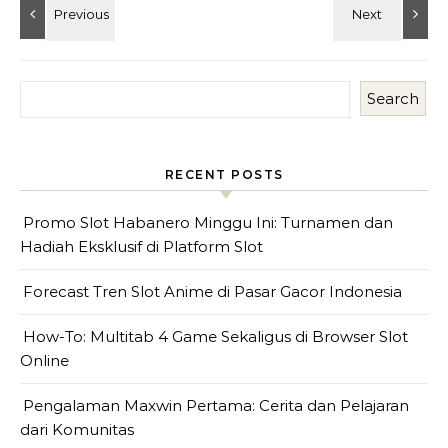
Search
RECENT POSTS
Promo Slot Habanero Minggu Ini: Turnamen dan
Hadiah Eksklusif di Platform Slot
Forecast Tren Slot Anime di Pasar Gacor Indonesia
How-To: Multitab 4 Game Sekaligus di Browser Slot
Online
Pengalaman Maxwin Pertama: Cerita dan Pelajaran
dari Komunitas