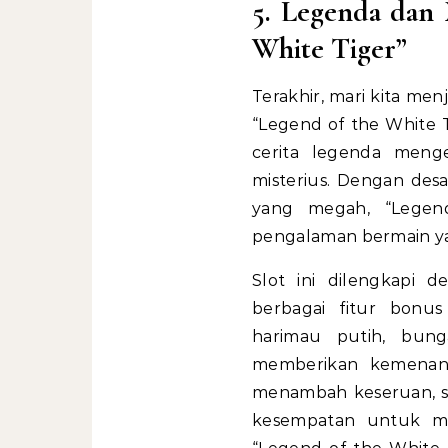
5. Legenda dan 
White Tiger”
Terakhir, mari kita me
“Legend of the White 
cerita legenda meng
misterius. Dengan des
yang megah, “Legen
pengalaman bermain ya
Slot ini dilengkapi 
berbagai fitur bonus
harimau putih, bung
memberikan kemenanga
menambah keseruan, s
kesempatan untuk mer