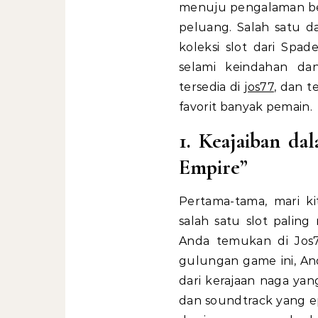
menuju pengalaman b
peluang. Salah satu da
koleksi slot dari Spa
selami keindahan dan
tersedia di
jos77
, dan 
favorit banyak pemain.
1. Keajaiban da
Empire”
Pertama-tama, mari ki
salah satu slot palin
Anda temukan di Jos7
gulungan game ini, An
dari kerajaan naga y
dan soundtrack yang 