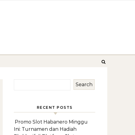
Search
RECENT POSTS
Promo Slot Habanero Minggu
Ini: Turnamen dan Hadiah