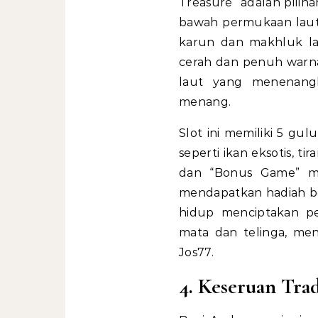
Treasure” adalah pilih
bawah permukaan laut
karun dan makhluk la
cerah dan penuh warna
laut yang menenan
menang.
Slot ini memiliki 5 gu
seperti ikan eksotis, ti
dan “Bonus Game” m
mendapatkan hadiah bes
hidup menciptakan p
mata dan telinga, men
Jos77.
4. Keseruan Trad