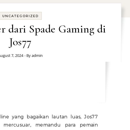
UNCATEGORIZED
er dari Spade Gaming di
Jos77
August 7, 2024
- By
admin
ti mercusuar, memandu para pemain