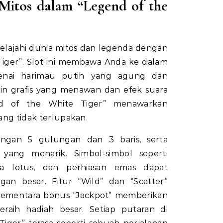
Mitos dalam “Legend of the
njelajahi dunia mitos dan legenda dengan
Tiger”. Slot ini membawa Anda ke dalam
enai harimau putih yang agung dan
ain grafis yang menawan dan efek suara
d of the White Tiger” menawarkan
ng tidak terlupakan.
dengan 5 gulungan dan 3 baris, serta
 yang menarik. Simbol-simbol seperti
a lotus, dan perhiasan emas dapat
n besar. Fitur “Wild” dan “Scatter”
ementara bonus “Jackpot” memberikan
aih hadiah besar. Setiap putaran di