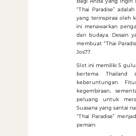
Bagi Anda yang ingin
“Thai Paradise” adala
yang terinspirasi oleh 
ini menawarkan peng
dan budaya. Desain 
membuat “Thai Paradise
Jos77.
Slot ini memiliki 5 gu
bertema Thailand 
keberuntungan. Fit
kegembiraan, sement
peluang untuk mera
Suasana yang santai
“Thai Paradise” menjad
pemain.